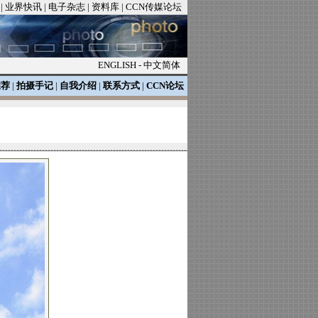
|
业界快讯
|
电子杂志
|
资料库
|
CCN传媒论坛
ENGLISH
-
中文简体
推荐
|
拍摄手记
|
自我介绍
|
联系方式
|
CCN论坛