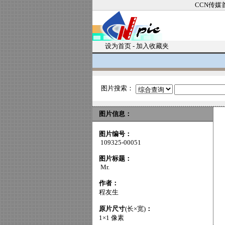
CCN传媒
设为首页
-
加入收藏夹
图片搜索：
图片信息：
图片编号：
109325-00051
图片标题：
Mr.
作者：
程友生
原片尺寸
(长×宽)
：
1×1 像素