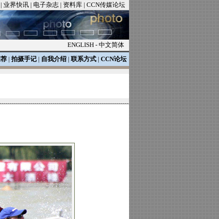
|
业界快讯
|
电子杂志
|
资料库
|
CCN传媒论坛
ENGLISH
-
中文简体
推荐
|
拍摄手记
|
自我介绍
|
联系方式
|
CCN论坛