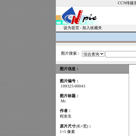
CCN传媒
设为首页
-
加入收藏夹
图片搜索：
图片信息：
图片编号：
109325-00043
图片标题：
Mr.
作者：
程友生
原片尺寸
(长×宽)
：
1×1 像素