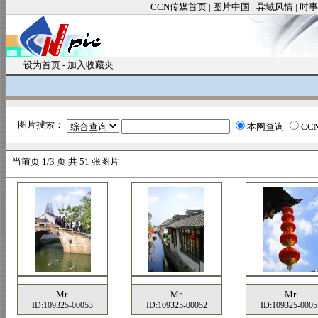
CCN传媒首页
|
图片中国
|
异域风情
|
时事
设为首页
-
加入收藏夹
图片搜索：
本网查询
CC
当前页
1/3 页 共
51
张图片
Mr.
Mr.
Mr.
ID:109325-00053
ID:109325-00052
ID:109325-0005