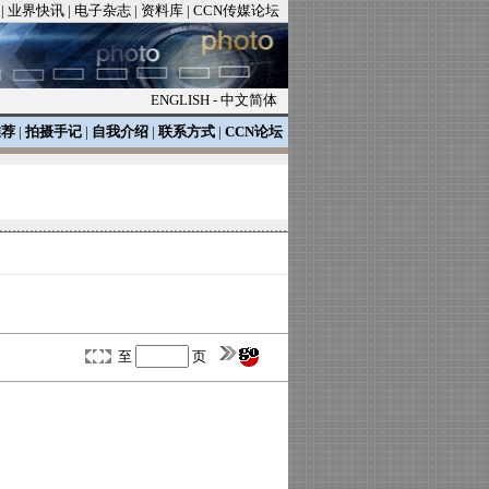
|
业界快讯
|
电子杂志
|
资料库
|
CCN传媒论坛
ENGLISH
-
中文简体
推荐
|
拍摄手记
|
自我介绍
|
联系方式
|
CCN论坛
至
页