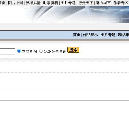
首页
|
图片中国
|
异域风情
|
时事资料
|
图片专题
|
行走天下
|
魅力城市
|
作者专区
首页
|
作品展示
|
图片专题
|
精品
本网查询
CCN综合查询